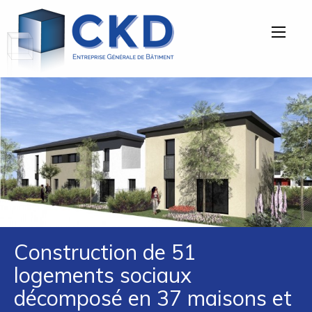
Aller
CKD-
directement
EG
à
la
navigation
Aller
directement
au
contenu
Construction de 51
logements sociaux
décomposé en 37 maisons et