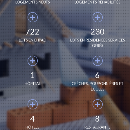
LOGEMENTS NEUFS
LOGEMENTS RÉHABILITÉS
722
230
LOTS EN EHPAD
LOTS EN RÉSIDENCES SERVICES
GÉRÉS
1
6
HÔPITAL
CRÈCHES, POUPONNIÈRES ET
ÉCOLES
4
8
HÔTELS
RESTAURANTS