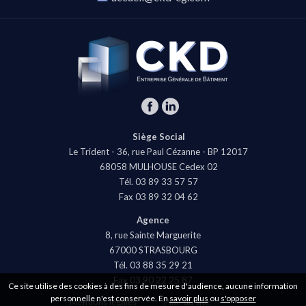
CKD-
EG
Facebook
Linkedin
Siège Social
Le Trident -
36, rue Paul Cézanne
- BP 12017
68058
MULHOUSE
Cedex 02
Tél.
03 89 33 57 57
Fax
03 89 32 04 62
Agence
8, rue Sainte Marguerite
67000
STRASBOURG
Tél.
03 88 35 29 21
Fax
03 90 22 25 87
Ce site utilise des cookies à des fins de mesure d'audience, aucune information
personnelle n'est conservée. En
savoir plus
ou
s'opposer
Mentions légales
Plan du site