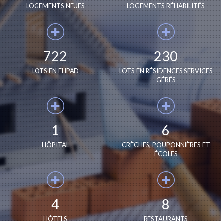
LOGEMENTS NEUFS
LOGEMENTS RÉHABILITÉS
722
230
LOTS EN EHPAD
LOTS EN RÉSIDENCES SERVICES
GÉRÉS
1
6
HÔPITAL
CRÈCHES, POUPONNIÈRES ET
ÉCOLES
4
8
HÔTELS
RESTAURANTS