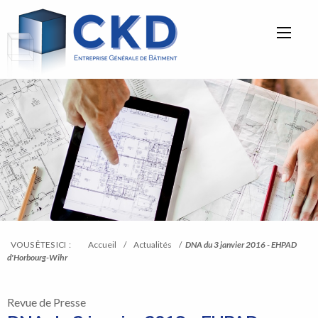
Aller
CKD-
directement
EG
à
la
navigation
Aller
directement
au
contenu
VOUS ÊTES ICI :
Accueil
/
Actualités
/
DNA du 3 janvier 2016 - EHPAD
d'Horbourg-Wihr
Revue de Presse