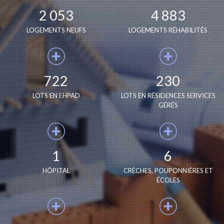
2 053
4 883
LOGEMENTS NEUFS
LOGEMENTS RÉHABILITÉS
722
230
LOTS EN EHPAD
LOTS EN RÉSIDENCES SERVICES
GÉRÉS
1
6
HÔPITAL
CRÈCHES, POUPONNIÈRES ET
ÉCOLES