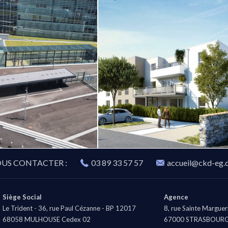
US CONTACTER :
03 89 33 57 57
accueil@ckd-eg.
Siège Social
Agence
Le Trident -
36, rue Paul Cézanne
- BP 12017
8, rue Sainte Marguer
68058
MULHOUSE
Cedex 02
67000
STRASBOUR