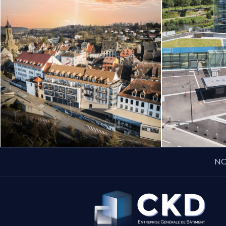
NO
CKD-
EG