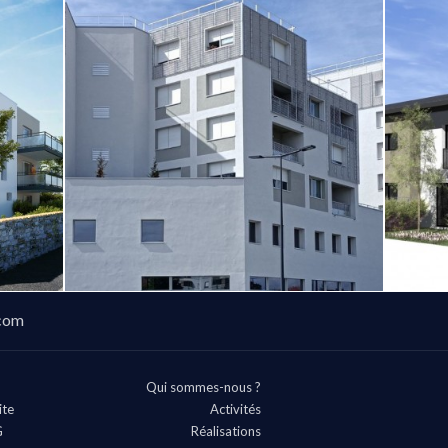
com
Qui sommes-nous ?
ite
Activités
G
Réalisations