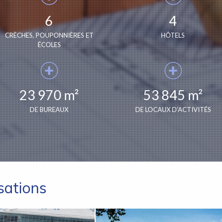
6
4
CRÈCHES, POUPONNIÈRES ET
HÔTELS
ÉCOLES
23 970 m²
53 845 m²
DE BUREAUX
DE LOCAUX D'ACTIVITÉS
sations